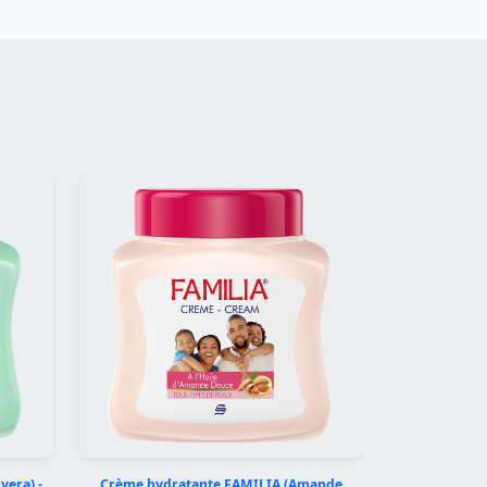
Suivant
vera) -
Crème hydratante FAMILIA (Amande