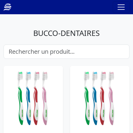
BUCCO-DENTAIRES